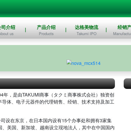
公司介绍
产品介绍
达格美物流
经销
About us
Products
Takumi IPO
Manufactur
4年，是由TAKUMI商事（タクミ商事株式会社）独资创
从事半导体、电子元器件的代理销售、经销、技术支持及加工
公司设在东京，在日本国内设有15个办事处和拥有3家集
国、美国、新加坡、越南设立现地法人，其中在中国国内