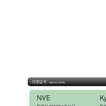
代理证书
Agency Certify
NVE
K