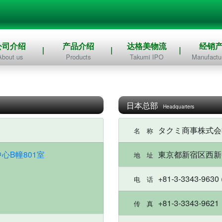
公司介绍
产品介绍
达格美物流
经销
About us
Products
Takumi IPO
Manufactur
日本总部
Headquarters
タクミ商事株式会
名 称
心B幢801室
東京都新宿区西新宿
地 址
+81-3-3343-9630 
电 话
+81-3-3343-9621
传 真